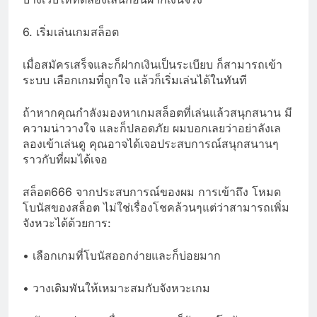
6. เริ่มเล่นเกมสล็อต
เมื่อสมัครเสร็จและก็ฝากเงินเป็นระเบียบ ก็สามารถเข้า
ระบบ เลือกเกมที่ถูกใจ แล้วก็เริ่มเล่นได้ในทันที
ถ้าหากคุณกำลังมองหาเกมสล็อตที่เล่นแล้วสนุกสนาน มี
ความน่าวางใจ และก็ปลอดภัย ผมบอกเลยว่าอย่าลังเล
ลองเข้าเล่นดู คุณอาจได้เจอประสบการณ์สนุกสนานๆ
ราวกับที่ผมได้เจอ
สล็อต666 จากประสบการณ์ของผม การเข้าถึง โหมด
โบนัสของสล็อต ไม่ใช่เรื่องโชคล้วนๆแต่ว่าสามารถเพิ่ม
จังหวะได้ด้วยการ:
• เลือกเกมที่โบนัสออกง่ายและก็บ่อยมาก
• วางเดิมพันให้เหมาะสมกับจังหวะเกม