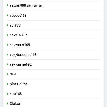
sawan888 ทดลองเล่น
sbobet168
scr888
sexy168vip
sexyauto168
sexybaccarat168
sexygame992
Slot
Slot Online
slot168
Slotxo