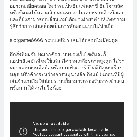
อย่างละเอียดลออ ไม่ว่าจะเป็นธีมแฟนตาซี ธีมโจรสลัด
หรือธีมผลไม้คลาสสิก ผมแทบจะไม่เคยทราบสึกเบื่อเลย
และก็ยังสามารถเปลี่ยนเกมได้อย่างง่ายๆทำให้เกิดความ
รู้สึกว่าการเล่นสล็อตเป็นการพักผ่อนแบบไม่น่าเบื่อ
slotgame6666 ระบบเสถียร เล่นได้ตลอดไม่มีสะดุด
อีกสิ่งที่ผมจับใจมากคือระบบของเว็บไซต์และก็
แอปพลิเคชันที่ผมใช้เล่น มีความเสถียรภาพสูงสุด ไม่ว่า
ผมจะเล่นผ่านมือถือหรือคอมพิวเตอร์ก็ไม่มีปัญหาเรื่อง
หลุด หรือค้างระหว่างการหมุนวงล้อ ถึงแม้ในตอนที่มีผู้
เล่นจำนวนไม่ใช่น้อยระบบก็สามารถรองรับการเข้าเล่น
พร้อมกันได้คนไม่ใช่น้อย