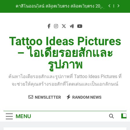
Skip
เลือกมากมาย เว็บเปิดใหม่ jin888.asia เครดิตฟรี Top
บาคาร่า168 เปิดมุมมองใหม่ของเกมบาคาร่า Top 23
60 by Mickey 25 เวปไซต์ตรง JUL 26
to
by Pearlene sexy168c.com สมาชิกใหม่ 100% ถอน
ได้จริงทุกเวลา บาคาร่าสด ดีลเลอร์สาวสวย บาคาร่า
content
Pussy888 pussy888play.me 1 สิงหาคม 2026
สมัครง่าย ได้โปรไว 8 กันยายน 2569
pussy888 สล็อต888 แพลตฟอร์มเกมระดับพรีเมียม
ชวนเพื่อนรับ 100 ฝาก-ถอน 3 วิ สวรรค์ของนักลงทุน
Hengjing168 บริการเกมคาสิโน ครบครัน 24 ชั่วโมง
pussy888 พร้อมแล้ว ลุยเลย Top 95 by Lorri
Top 58 by Armand hengjing168d.com ชวนเพื่อนรับ
Tattoo Ideas Pictures
2 เด้ง ไม่ติดเทิร์น ไลฟ์สด สล็อต ยิงปลา กีฬา ไพ่
คาสิโนออนไลน์ สล็อตเว็บตรง สล็อตเว็บตรง 2026
สล็อต168 คุ้มค่า ที่ไว้ใจ 8 ก.ย. 2569
– ไอเดียรอยสักและ
ประสบการณ์เล่นยุคใหม่ ระบบเสถียร พร้อมเกมให้
เลือกมากมาย เว็บเปิดใหม่ jin888.asia เครดิตฟรี Top
บาคาร่า168 เปิดมุมมองใหม่ของเกมบาคาร่า Top 23
60 by Mickey 25 เวปไซต์ตรง JUL 26
รูปภาพ
by Pearlene sexy168c.com สมาชิกใหม่ 100% ถอน
ได้จริงทุกเวลา บาคาร่าสด ดีลเลอร์สาวสวย บาคาร่า
Pussy888 pussy888play.me 1 สิงหาคม 2026
สมัครง่าย ได้โปรไว 8 กันยายน 2569
pussy888 สล็อต888 แพลตฟอร์มเกมระดับพรีเมียม
ค้นหาไอเดียรอยสักและรูปภาพที่ Tattoo Ideas Pictures ที่
ชวนเพื่อนรับ 100 ฝาก-ถอน 3 วิ สวรรค์ของนักลงทุน
จะช่วยให้คุณสร้างรอยสักที่โดดเด่นและเป็นเอกลักษณ์
pussy888 พร้อมแล้ว ลุยเลย Top 95 by Lorri
NEWSLETTER
RANDOM NEWS
MENU