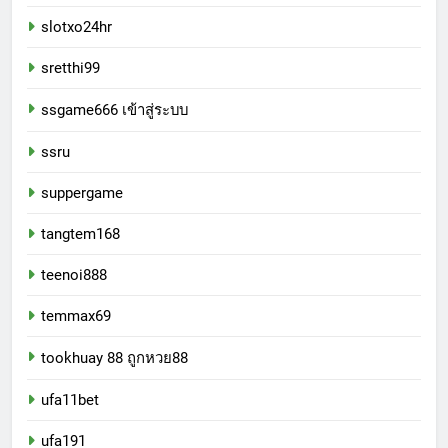
slotxo24hr
sretthi99
ssgame666 เข้าสู่ระบบ
ssru
suppergame
tangtem168
teenoi888
temmax69
tookhuay 88 ถูกหวย88
ufa11bet
ufa191