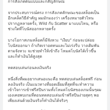
การสังเกตต้นแบบและก็สัญลักษณ์
จากประสบการณ์ตรง การสังเกตลักษณะของสล็อตเป็น
อีกเคล็ดวิธีสำคัญ ผมมักมองว่า เครื่องหมายตัวไหน
ปรากฏหลายครั้ง, Wild กับ Scatter มาแบบไหน, หรือ
ช่วงใดที่โบนัสออกหลายครั้ง
บางโอกาสเกมสล็อตก็มีจังหวะ “เงียบ” ก่อนจะปล่อย
โบนัสออกมา ถ้าเกิดเราอดทนและไม่เร่งรีบ วางเดิมพัน
ตามจังหวะ จะช่วยทำให้เข้าถึง โหมดโบนัสได้เร็วขึ้น
และก็ทำเงินได้สูงสุด
ทดสอบเล่นก่อนลงเงินจริง
หนึ่งสิ่งที่ผมอยากเสนอแนะคือ ทดสอบเล่นสล็อตฟรี ก่อน
ลงเงินจริง เป็นแนวทางที่ยอดเยี่ยมที่สุดที่จะทำความ
เข้าใจการเข้าฟรีสปินรวมทั้งโหมดโบนัสของเกมนั้นๆผม
เองเคยพบเกมที่ตอนทดสอบเล่นเข้าฟรีสปินง่ายสุดๆ พอ
เพียงเล่นด้วยเงินจริงก็ทำเงินได้จริงๆ