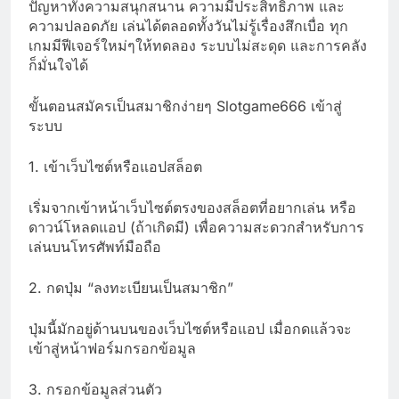
ปัญหาทั้งความสนุกสนาน ความมีประสิทธิภาพ และ
ความปลอดภัย เล่นได้ตลอดทั้งวันไม่รู้เรื่องสึกเบื่อ ทุก
เกมมีฟีเจอร์ใหม่ๆให้ทดลอง ระบบไม่สะดุด และการคลัง
ก็มั่นใจได้
ขั้นตอนสมัครเป็นสมาชิกง่ายๆ Slotgame666 เข้าสู่
ระบบ
1. เข้าเว็บไซต์หรือแอปสล็อต
เริ่มจากเข้าหน้าเว็บไซต์ตรงของสล็อตที่อยากเล่น หรือ
ดาวน์โหลดแอป (ถ้าเกิดมี) เพื่อความสะดวกสำหรับการ
เล่นบนโทรศัพท์มือถือ
2. กดปุ่ม “ลงทะเบียนเป็นสมาชิก”
ปุ่มนี้มักอยู่ด้านบนของเว็บไซต์หรือแอป เมื่อกดแล้วจะ
เข้าสู่หน้าฟอร์มกรอกข้อมูล
3. กรอกข้อมูลส่วนตัว