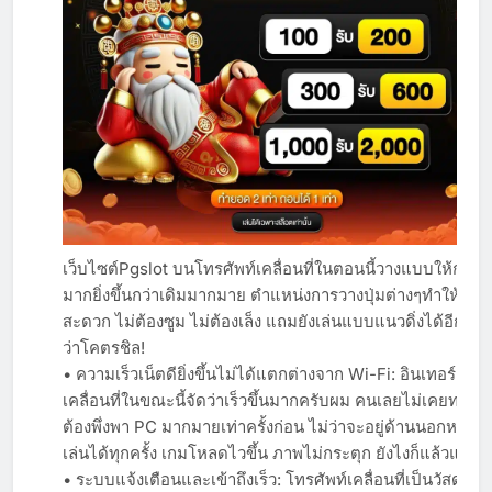
เว็บไซต์Pgslot บนโทรศัพท์เคลื่อนที่ในตอนนี้วางแบบให้กดง่
มากยิ่งขึ้นกว่าเดิมมากมาย ตำแหน่งการวางปุ่มต่างๆทำให้กดได
สะดวก ไม่ต้องซูม ไม่ต้องเล็ง แถมยังเล่นแบบแนวดิ่งได้อีกด้
ว่าโคตรชิล!
• ความเร็วเน็ตดียิ่งขึ้นไม่ได้แตกต่างจาก Wi-Fi: อินเทอร์เน็ต
เคลื่อนที่ในขณะนี้จัดว่าเร็วขึ้นมากครับผม คนเลยไม่เคยทราบส
ต้องพึ่งพา PC มากมายเท่าครั้งก่อน ไม่ว่าจะอยู่ด้านนอกหรืออยู
เล่นได้ทุกครั้ง เกมโหลดไวขึ้น ภาพไม่กระตุก ยังไงก็แล้วแต่กว่
• ระบบแจ้งเตือนและเข้าถึงเร็ว: โทรศัพท์เคลื่อนที่เป็นวัสดุอุปกร