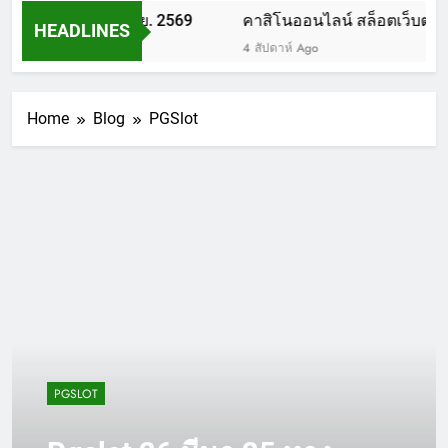
Hengjing168 บริการเกมคาสิโน ครบครัน 24 ชั่วโมง Top 58 by Armand hengjing168d.com ชวนเพื่อนรับ 2 เด้ง ไม่ติดเทิร์น ไลฟ์สด สล็อต ยิงปลา กีฬา ไพ่ สล็อต168 คุ้มค่า ที่ไว้ใจ 8 ก.ย. 2569
คาสิโนออนไลน์ สล็อตเว็บตรง สล็อตเว็
HEADLINES
4 สัปดาห์ Ago
สล็อตเครดิตฟรี punpro777.art 12 February 68 สล็อตเครดิตฟรี pgs
7 เดือน Ago
Home
Blog
PGSlot
สล็อตpg ทดลองเล่นเกมฟรี จนกว่าจะเจอเกมที่ใช่ Top 36 by Reece pgslots.shop สมาชิกใหม่รับ 50% สะดวกเหมือนยกคาสิโนมาไว้ที่บ้าน ลุ้นโบนัส ของรางวัลอื่นๆมากมาย สล็อตpg เล่นวันนี้ มีเงินเก็บแน่นอน 3 พ.ย. 2025
Pgslot ทา
9 เดือน Ago
12 พ.ค. 68 คาสิโนออนไลน์
Punpro777 14 พ.ค. 2568 สล็อต77
1 ปี Ago
Hengjing168 บริการเกมคาสิโน ครบครัน 24 ชั่วโมง Top 58 by Armand hengjing168d.com ชวนเพื่อนรับ 2 เด้ง ไม่ติดเทิร์น ไลฟ์สด สล็อต ยิงปลา กีฬา ไพ่ สล็อต168 คุ้มค่า ที่ไว้ใจ 8 ก.ย. 2569
คาสิโนออนไลน์ สล็อตเว็บตรง สล็อตเว็
4 สัปดาห์ Ago
สล็อตเครดิตฟรี punpro777.art 12 February 68 สล็อตเครดิตฟรี pgs
7 เดือน Ago
สล็อตpg ทดลองเล่นเกมฟรี จนกว่าจะเจอเกมที่ใช่ Top 36 by Reece pgslots.shop สมาชิกใหม่รับ 50% สะดวกเหมือนยกคาสิโนมาไว้ที่บ้าน ลุ้นโบนัส ของรางวัลอื่นๆมากมาย สล็อตpg เล่นวันนี้ มีเงินเก็บแน่นอน 3 พ.ย. 2025
Pgslot ทา
9 เดือน Ago
12 พ.ค. 68 คาสิโนออนไลน์
Punpro777 14 พ.ค. 2568 สล็อต77
PGSLOT
1 ปี Ago