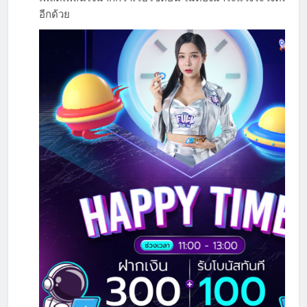
อีกด้วย