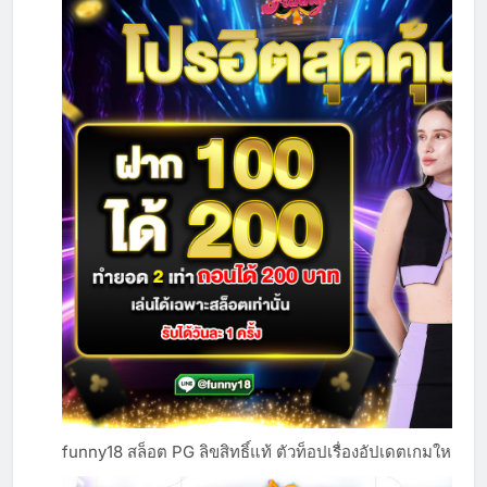
funny18 สล็อต PG ลิขสิทธิ์แท้ ตัวท็อปเรื่องอัปเดตเกมใหม่ก่