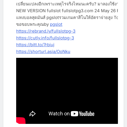
เปลี่ยนแปลงอีกเพราะเหตุไรจริงไหมนะครับ? มาลองใช้งานกัน
NEW VERSION fullslot fullslotpg3.com 24 May 26 Ray
แทงบอลสุดมันส์ pgslotรวมเกมคาสิโนให้อัตราจ่ายสูง Top 5
ขอขอบพระคุณby
pgslot
https://rebrand.ly/fullslotpg-3
https://cutly.info/fullslotpg-3
https://bitt.to/7rbiuj
https://shorturl.asia/OoNku