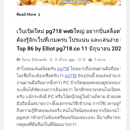
Read More
เว็บเปิดใหม่ pg718 webใหญ่ อยากปั่นสล็อตให้มั
ต้องรู้จักเว็บที่เกมครบ โปรแน่น และเล่นง่าย เคร
Top 86 by Elliot pg718.co 11 มิถุนายน 2026 c
PGSLOT
Terry Edwards
3 เดือน ago
0
1 mins
ทำไมคนเล่นสล็อตกับ
pg718
โดยมากถึงเล่นผ่านมือถือมากกว
ไม่เชื่อก็จะต้องเชื่อครับว่า
pg718
ปัจจุบันนี้ คนเล่นจำนวนมาก
งานผ่านมือถือมากยิ่งกว่า PC ถ้าเกิดคุณทดลองดูคนรอบกายที่
จะเห็นได้ชัดเจนกว่าเดิมเลยว่า ใครอีกหลายๆคนไม่เปิดคอมเล่
ครับ แม้กระทั่งมี PC หรือโน้ตบุ๊กอยู่ในบ้านก็ตาม ด้วยเหตุว่า
มือถือนั้นสบายกว่า ตั้งแต่กรรมวิธีเข้าเกม การใช้เวลาอยู่กับเ
ถึงความรู้สึกตอนเล่นจริง คนไม่ใช่น้อยแค่อยากเปิดเกมไว เข้
pgslot กล้วยๆไม่ต้องเตรียมพร้อมเยอะแยะ นี่บางทีอาจจะยอด
เหตุผลที่มือถือเป็นที่นิยมมากกว่า