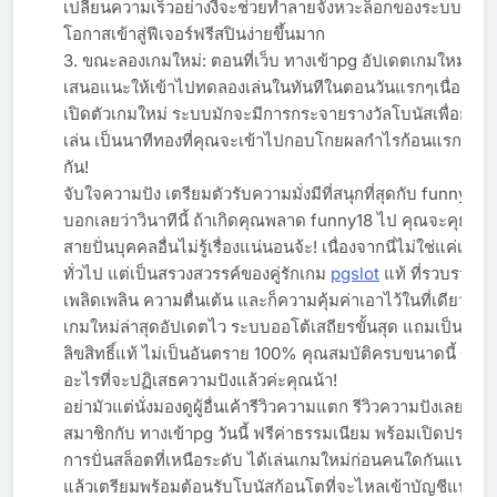
เปลี่ยนความเร็วอย่างงี้จะช่วยทำลายจังหวะล็อกของระบบ AI ท
โอกาสเข้าสู่ฟีเจอร์ฟรีสปินง่ายขึ้นมาก
3. ขณะลองเกมใหม่: ตอนที่เว็บ ทางเข้าpg อัปเดตเกมใหม่ปัจจ
เสนอแนะให้เข้าไปทดลองเล่นในทันทีในตอนวันแรกๆเนื่องจาก
เปิดตัวเกมใหม่ ระบบมักจะมีการกระจายรางวัลโบนัสเพื่อยั่วยว
เล่น เป็นนาทีทองที่คุณจะเข้าไปกอบโกยผลกำไรก้อนแรกก่อ
กัน!
จับใจความปัง เตรียมตัวรับความมั่งมีที่สนุกที่สุดกับ funny18
บอกเลยว่าวินาทีนี้ ถ้าเกิดคุณพลาด funny18 ไป คุณจะคุยกับเพ
สายปั่นบุคคลอื่นไม่รู้เรื่องแน่นอนจ้ะ! เนื่องจากนี่ไม่ใช่แค่เว็บส
ทั่วไป แต่เป็นสรวงสวรรค์ของคู่รักเกม
pgslot
แท้ ที่รวบรวมค
เพลิดเพลิน ความตื่นเต้น และก็ความคุ้มค่าเอาไว้ในที่เดียว
เกมใหม่ล่าสุดอัปเดตไว ระบบออโต้เสถียรขั้นสุด แถมเป็นเว็บ
ลิขสิทธิ์แท้ ไม่เป็นอันตราย 100% คุณสมบัติครบขนาดนี้ ขาด
อะไรที่จะปฏิเสธความปังแล้วค่ะคุณน้า!
อย่ามัวแต่นั่งมองดูผู้อื่นเค้ารีวิวความแตก รีวิวความปังเลยจ๊า 
สมาชิกกับ ทางเข้าpg วันนี้ ฟรีค่าธรรมเนียม พร้อมเปิดประส
การปั่นสล็อตที่เหนือระดับ ได้เล่นเกมใหม่ก่อนคนใดกันแน่ใน
แล้วเตรียมพร้อมต้อนรับโบนัสก้อนโตที่จะไหลเข้าบัญชีแบบสับ