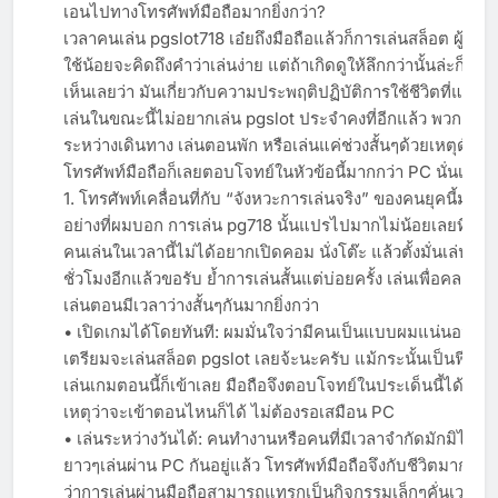
เอนไปทางโทรศัพท์มือถือมากยิ่งกว่า?
เวลาคนเล่น pgslot718 เอ๋ยถึงมือถือแล้วก็การเล่นสล็อต ผู้คน
ใช้น้อยจะคิดถึงคำว่าเล่นง่าย แต่ถ้าเกิดดูให้ลึกกว่านั้นล่ะก็ ค
เห็นเลยว่า มันเกี่ยวกับความประพฤติปฏิบัติการใช้ชีวิตที่แปร
เล่นในขณะนี้ไม่อยากเล่น pgslot ประจำคงที่อีกแล้ว พวกเขา
ระหว่างเดินทาง เล่นตอนพัก หรือเล่นแค่ช่วงสั้นๆด้วยเหตุดังกล
โทรศัพท์มือถือก็เลยตอบโจทย์ในหัวข้อนี้มากกว่า PC นั่นเอง
1. โทรศัพท์เคลื่อนที่กับ “จังหวะการเล่นจริง” ของคนยุคนี้มากก
อย่างที่ผมบอก การเล่น pg718 นั้นแปรไปมากไม่น้อยเลยทีเดีย
คนเล่นในเวลานี้ไม่ได้อยากเปิดคอม นั่งโต๊ะ แล้วตั้งมั่นเล่นผ่
ชั่วโมงอีกแล้วขอรับ ย้ำการเล่นสั้นแต่บ่อยครั้ง เล่นเพื่อคลายเ
เล่นตอนมีเวลาว่างสั้นๆกันมากยิ่งกว่า
• เปิดเกมได้โดยทันที: ผมมั่นใจว่ามีคนเป็นแบบผมแน่นอน ผมม
เตรียมจะเล่นสล็อต pgslot เลยจ้ะนะครับ แม้กระนั้นเป็นฟีลอย
เล่นเกมตอนนี้ก็เข้าเลย มือถือจึงตอบโจทย์ในประเด็นนี้ได้มากก
เหตุว่าจะเข้าตอนไหนก็ได้ ไม่ต้องรอเสมือน PC
• เล่นระหว่างวันได้: คนทำงานหรือคนที่มีเวลาจำกัดมักมิได้มีช
ยาวๆเล่นผ่าน PC กันอยู่แล้ว โทรศัพท์มือถือจึงกับชีวิตมากกว่
ว่าการเล่นผ่านมือถือสามารถแทรกเป็นกิจกรรมเล็กๆคั่นเวลาระ