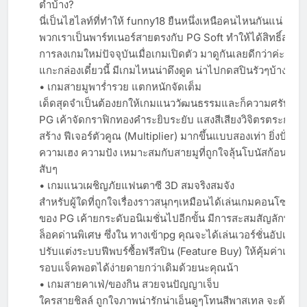
ตำบ้าง?
นี่เป็นไฮไลท์ที่ทำให้ funny18 ยืนหนึ่งเหนือคนไหนกันแน่ เพรา
พวกเราเป็นพาร์ทเนอร์สายตรงกับ PG Soft ทำให้ได้สิทธิ์สำหรับ
การลงเกมใหม่ปัจจุบันเมื่อเกมเปิดตัว มาดูกันเลยดีกว่าค่ะว่าเ
แกะกล่องเดี๋ยวนี้ มีเกมไหนน่าดึงดูด น่าไปกดสปินรัวๆบ้าง:
• เกมสายมูพาร่ำรวย แตกหนักจัดเต็ม
เด็ดสุดจำเป็นต้องยกให้เกมแนววัฒนธรรมและก็ความศรัทธา ที
PG เค้าจัดกราฟิกทองคำระยิบระยับ แสงสีเสียงวิจิตรตระการ
สร้าง ฟีเจอร์ตัวคูณ (Multiplier) มากขึ้นแบบสองเท่า ยิ่งปั่นยิ่งรู
ความเฮง ความปัง เหมาะสมกับสายมูที่ถูกใจลุ้นโบนัสก้อนให
สับๆ
• เกมแนวเผชิญภัยแฟนตาซี 3D สมจริงสมจัง
สำหรับผู้ใดที่ถูกใจเรื่องราวสนุกๆเหมือนได้เล่นเกมคอนโซล เ
ของ PG เค้ายกระดับอนิเมชั่นไปอีกขั้น มีการสะสมสัญลักษณ์เ
ล็อคด่านพิเศษ ซึ่งใน ทางเข้าpg คุณจะได้เล่นเวอร์ชั่นอัปเดตล่า
ปรับแต่งระบบฟีพบร์ซื้อฟรีสปิน (Feature Buy) ให้คุ้มค่าและก็เ
รอบแจ็คพอตได้ง่ายดายกว่าเดิมด้วยนะคุณน้า
• เกมสายคาเฟ่/ของกิน สวยจนปัญญาเจ็บ
ใครสายชิลล์ ถูกใจภาพน่ารักน่าเอ็นดูๆโทนสีพาสเทล จะต้องไ