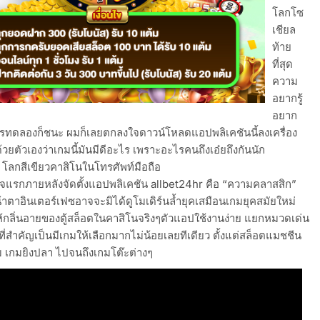
โลกโซ
เชียล
ท้าย
ที่สุด
ความ
อยากรู้
อยาก
ารทดลองก็ชนะ ผมก็เลยตกลงใจดาวน์โหลดแอปพลิเคชันนี้ลงเครื่อง
น์ด้วยตัวเองว่าเกมนี้มันมีดีอะไร เพราะอะไรคนถึงเอ๋ยถึงกันนัก
 โลกสีเขียวคาสิโนในโทรศัพท์มือถือ
จแรกภายหลังจัดตั้งแอปพลิเคชัน allbet24hr คือ “ความคลาสสิก”
้าตาอินเตอร์เฟซอาจจะมิได้ดูโมเดิร์นล้ำยุคเสมือนเกมยุคสมัยใหม่
ให้กลิ่นอายของตู้สล็อตในคาสิโนจริงๆตัวแอปใช้งานง่าย แยกหมวดเด่น
งที่สำคัญเป็นมีเกมให้เลือกมากไม่น้อยเลยทีเดียว ตั้งแต่สล็อตแมชชีน
ิม เกมยิงปลา ไปจนถึงเกมโต๊ะต่างๆ