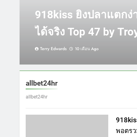
918kiss ยิงปลาแตกง่
ได้จริง Top 47 by Tro
โปรโมชั่นเครดิตฟรี 
Terry Edwards
10 เดือน Ago
วันเกิด 300 บาท ครบจ
เชื่อถือได้
allbet24hr
allbet24hr
918kis
พอตรวม 