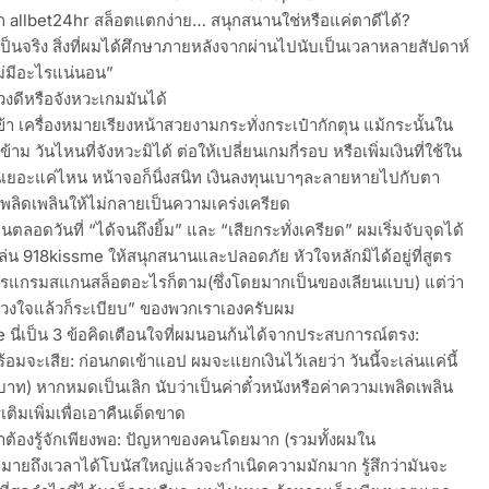
ก allbet24hr สล็อตแตกง่าย… สนุกสนานใช่หรือแค่ตาดีได้?
็นจริง สิ่งที่ผมได้ศึกษาภายหลังจากผ่านไปนับเป็นเวลาหลายสัปดาห์
ไม่มีอะไรแน่นอน”
วงดีหรือจังหวะเกมมันได้
ข้า เครื่องหมายเรียงหน้าสวยงามกระทั่งกระเป๋ากักตุน แม้กระนั้นใน
าม วันไหนที่จังหวะมิได้ ต่อให้เปลี่ยนเกมกี่รอบ หรือเพิ่มเงินที่ใช้ใน
นเยอะแค่ไหน หน้าจอก็นิ่งสนิท เงินลงทุนเบาๆละลายหายไปกับตา
พลิดเพลินให้ไม่กลายเป็นความเคร่งเครียด
นตลอดวันที่ “ได้จนถึงยิ้ม” และ “เสียกระทั่งเครียด” ผมเริ่มจับจุดได้
ล่น 918kissme ให้สนุกสนานและปลอดภัย หัวใจหลักมิได้อยู่ที่สูตร
รแกรมสแกนสล็อตอะไรก็ตาม(ซึ่งโดยมากเป็นของเลียนแบบ) แต่ว่า
 “ดวงใจแล้วก็ระเบียบ” ของพวกเราเองครับผม
 นี่เป็น 3 ข้อคิดเตือนใจที่ผมนอนก้นได้จากประสบการณ์ตรง:
่พร้อมจะเสีย: ก่อนกดเข้าแอป ผมจะแยกเงินไว้เลยว่า วันนี้จะเล่นแค่นี้
บาท) หากหมดเป็นเลิก นับว่าเป็นค่าตั๋วหนังหรือค่าความเพลิดเพลิน
เติมเพิ่มเพื่อเอาคืนเด็ดขาด
จำต้องรู้จักเพียงพอ: ปัญหาของคนโดยมาก (รวมทั้งผมใน
มายถึงเวลาได้โบนัสใหญ่แล้วจะกำเนิดความมักมาก รู้สึกว่ามันจะ