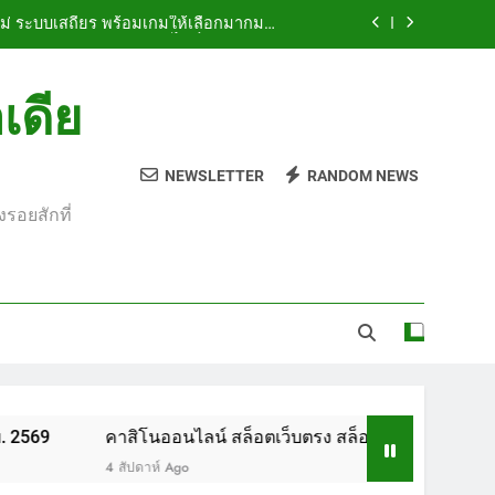
หม่ ระบบเสถียร พร้อมเกมให้เลือกมากมาย
ี Top 60 by Mickey 25 เวปไซต์ตรง JUL 26
8c.com สมาชิกใหม่ 100% ถอนได้จริงทุก
เวลา บาคาร่าสด ดีลเลอร์สาวสวย บาคาร่า สมัครง่าย ได้โปรไว 8 กันยายน 2569
เดีย
ร์มเกมระดับพรีเมียม ชวนเพื่อนรับ 100
sy888 พร้อมแล้ว ลุยเลย Top 95 by Lorri
ngjing168d.com ชวนเพื่อนรับ 2 เด้ง ไม่
NEWSLETTER
RANDOM NEWS
ติดเทิร์น ไลฟ์สด สล็อต ยิงปลา กีฬา ไพ่ สล็อต168 คุ้มค่า ที่ไว้ใจ 8 ก.ย. 2569
งรอยสักที่
หม่ ระบบเสถียร พร้อมเกมให้เลือกมากมาย
ี Top 60 by Mickey 25 เวปไซต์ตรง JUL 26
8c.com สมาชิกใหม่ 100% ถอนได้จริงทุก
เวลา บาคาร่าสด ดีลเลอร์สาวสวย บาคาร่า สมัครง่าย ได้โปรไว 8 กันยายน 2569
ร์มเกมระดับพรีเมียม ชวนเพื่อนรับ 100
sy888 พร้อมแล้ว ลุยเลย Top 95 by Lorri
โนออนไลน์ สล็อตเว็บตรง สล็อตเว็บตรง 2026 ประสบการณ์เล่นยุคให
าห์ Ago