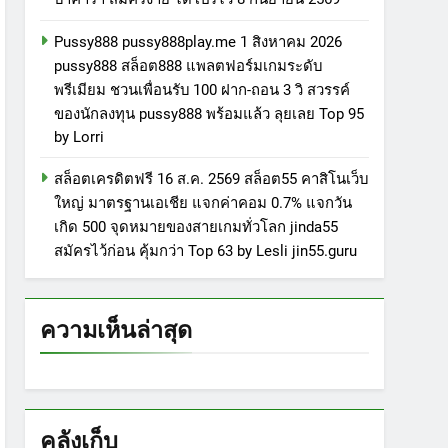
Pussy888 pussy888play.me 1 สิงหาคม 2026
pussy888 สล็อต888 แพลตฟอร์มเกมระดับ
พรีเมียม ชวนเพื่อนรับ 100 ฝาก-ถอน 3 วิ สวรรค์
ของนักลงทุน pussy888 พร้อมแล้ว ลุยเลย Top 95
by Lorri
สล็อตเครดิตฟรี 16 ส.ค. 2569 สล็อต55 คาสิโนเว็บ
ใหญ่ มาตรฐานเอเชีย แจกค่าคอม 0.7% แจกวัน
เกิด 500 จุดหมายของสายเกมทั่วโลก jinda55
สมัครไว้ก่อน คุ้มกว่า Top 63 by Lesli jin55.guru
ความเห็นล่าสุด
คลังเก็บ