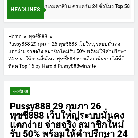
HEADLINES
ัปดาห์ Ago
เว็บเปิดใหม่ 918kiss เว็บแจกหนัก รวมโปรส
ดือน Ago
Home
พุซซี่888
Pussy888 29 กุมภา 26 พุซซี่888 เว็บใหญ่ระบบมั่นคง
ดือน Ago
แตกง่าย จ่ายจริง สมาชิกใหม่รับ 50% พร้อมให้คำปรึกษา
็บเปิดใหม่ โจ๊กเกอร์123 ใหม่ล่าสุด Top 95 by Crystle joker123 J
24 ช.ม. ใช้งานลื่นไหล พุซซี่888 ทางเลือกเพิ่มรายได้ที่ดี
ี Ago
ที่สุด Top 16 by Harold Pussy888win.site
ัปดาห์ Ago
เว็บเปิดใหม่ 918kiss เว็บแจกหนัก รวมโปรส
พุซซี่888
ดือน Ago
Pussy888 29 กุมภา 26
ดือน Ago
พุซซี่888 เว็บใหญ่ระบบมั่นคง
็บเปิดใหม่ โจ๊กเกอร์123 ใหม่ล่าสุด Top 95 by Crystle joker123 J
แตกง่าย จ่ายจริง สมาชิกใหม่
ี Ago
รับ 50% พร้อมให้คำปรึกษา 24