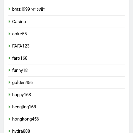
brazil999 ทางเข้า
Casino
coke55
FAFA123
faro168
funny18
golden456
happy168
hengjing168
hongkong456
hydra888