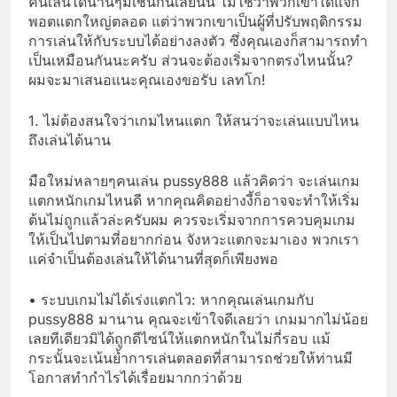
คนเล่นได้นานๆมีเช่นกันเลยนั้น ไม่ใช่ว่าพวกเขาได้แจ็ก
พอตแตกใหญ่ตลอด แต่ว่าพวกเขาเป็นผู้ที่ปรับพฤติกรรม
การเล่นให้กับระบบได้อย่างลงตัว ซึ่งคุณเองก็สามารถทำ
เป็นเหมือนกันนะครับ ส่วนจะต้องเริ่มจากตรงไหนนั้น?
ผมจะมาเสนอแนะคุณเองขอรับ เลทโก!
1. ไม่ต้องสนใจว่าเกมไหนแตก ให้สนว่าจะเล่นแบบไหน
ถึงเล่นได้นาน
มือใหม่หลายๆคนเล่น pussy888 แล้วคิดว่า จะเล่นเกม
แตกหนักเกมไหนดี หากคุณคิดอย่างงี้ก็อาจจะทำให้เริ่ม
ต้นไม่ถูกแล้วล่ะครับผม ควรจะเริ่มจากการควบคุมเกม
ให้เป็นไปตามที่อยากก่อน จังหวะแตกจะมาเอง พวกเรา
แค่จำเป็นต้องเล่นให้ได้นานที่สุดก็เพียงพอ
• ระบบเกมไม่ได้เร่งแตกไว: หากคุณเล่นเกมกับ
pussy888 มานาน คุณจะเข้าใจดีเลยว่า เกมมากไม่น้อย
เลยทีเดียวมิได้ถูกดีไซน์ให้แตกหนักในไม่กี่รอบ แม้
กระนั้นจะเน้นย้ำการเล่นตลอดที่สามารถช่วยให้ท่านมี
โอกาสทำกำไรได้เรื่อยมากกว่าด้วย