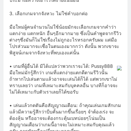
3. เลือกเกมจากจังหวะ ไม่ใช่คำบอกต่อ
มือใหม่ผู้คนจำนวนไม่ใช้น้อยมักจะเลือกเกมจากคำว่า
แตกง่าย แตกหนัก อื่นๆอีกมากมาย ซึ่งเป็นคำพูดจากรีวิว
ต่างๆซึ่งมันก็ไม่ใช่เรื่องไม่ถูกอะไรหรอกครับผม แต่มือ
โปรส่วนมากจะเชื่อในตนเองมากกว่า ดังนั้น พวกเขาจะ
พิสูจน์เกมจากจังหวะที่พบเองแค่นั้น
• เกมที่ผู้อื่นได้ มิได้แปลว่าพวกเราจะได้: Pussy888
มือใหม่มักรู้สึกว่า เกมที่แตกง่ายแตกดีตามรีวิวนั้น
ถ้าหากไปเล่นตามแล้วอาจจะเล่นได้ก็ได้ แต่พวกเขาไม่
ทราบเลยว่า เกมที่เหมาะสมกับบุคคลอื่น บางทีก็อาจจะ
ไม่ได้เหมาะกับตัวเราเลยก็ได้ขอรับ
• เล่นแล้วกดดันคือสัญญาณเตือน: ถ้าคุณเล่นเกมสักเกม
แล้วมีความรู้สึกว่าบีบคั้นมากขึ้นเรื่อยๆ จำต้องเร่ง จะ
ต้องลุ้น หรืออาจจะต้องกระตุ้นเบทบ่อยๆโน่นเป็น
สัญญาณเตือนว่าเกมนี้อาจจะไม่เหมาะสมกับคุณแล้ว
ครับ การพักหรือเปลี่ยนจะยอดเยี่ยม