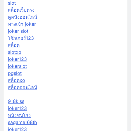
slot
สล็อตเว็บตรง
ดูหนังออนไลน์
ทางเข้า joker
joker slot
โจ๊กเกอร์123
สล็อต
slotxo
joker123
jokerslot
pgslot
สล็อตxo
สล็อตออนไลน์
918kiss
joker123
หนังชนโรง
sagame168th
joker123