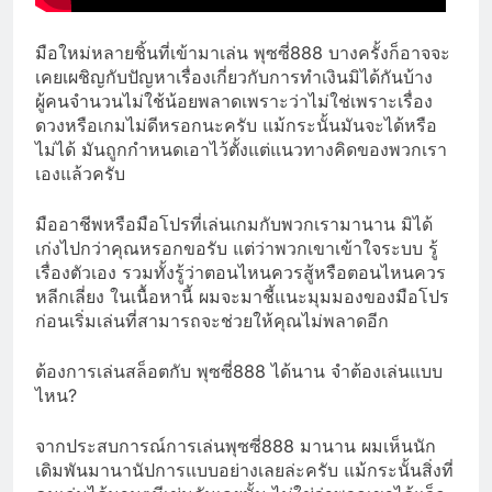
มือใหม่หลายชิ้นที่เข้ามาเล่น พุซซี่888 บางครั้งก็อาจจะ
เคยเผชิญกับปัญหาเรื่องเกี่ยวกับการทำเงินมิได้กันบ้าง
ผู้คนจำนวนไม่ใช้น้อยพลาดเพราะว่าไม่ใช่เพราะเรื่อง
ดวงหรือเกมไม่ดีหรอกนะครับ แม้กระนั้นมันจะได้หรือ
ไม่ได้ มันถูกกำหนดเอาไว้ตั้งแต่แนวทางคิดของพวกเรา
เองแล้วครับ
มืออาชีพหรือมือโปรที่เล่นเกมกับพวกเรามานาน มิได้
เก่งไปกว่าคุณหรอกขอรับ แต่ว่าพวกเขาเข้าใจระบบ รู้
เรื่องตัวเอง รวมทั้งรู้ว่าตอนไหนควรสู้หรือตอนไหนควร
หลีกเลี่ยง ในเนื้อหานี้ ผมจะมาชี้แนะมุมมองของมือโปร
ก่อนเริ่มเล่นที่สามารถจะช่วยให้คุณไม่พลาดอีก
ต้องการเล่นสล็อตกับ พุซซี่888 ได้นาน จำต้องเล่นแบบ
ไหน?
จากประสบการณ์การเล่นพุซซี่888 มานาน ผมเห็นนัก
เดิมพันมานานัปการแบบอย่างเลยล่ะครับ แม้กระนั้นสิ่งที่