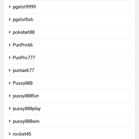
pgslot9999
pgslotfish
pokebet88
PunPro66
PunPro777
puntaek77
Pussy888
pussy888fun
pussy888play
pussy888win
rocket45