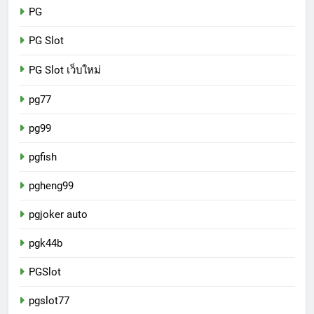
PG
PG Slot
PG Slot เว็บใหม่
pg77
pg99
pgfish
pgheng99
pgjoker auto
pgk44b
PGSlot
pgslot77