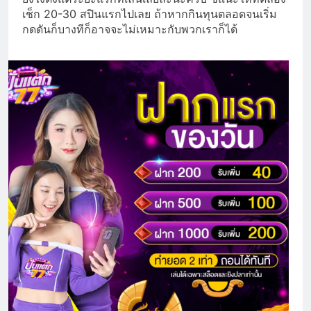
เช็ก 20-30 สปินแรกไปเลย ถ้าหากกินทุนตลอดจนเริ่ม
กดดันก็บางทีก็อาจจะไม่เหมาะกับพวกเราก็ได้