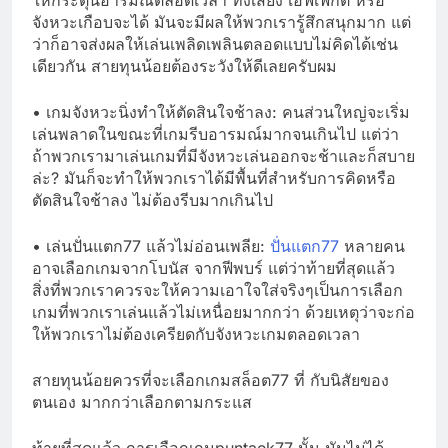
จังหวะเกือบจะได้ มันจะมีผลให้พวกเรารู้สึกสนุกมาก แต่
ว่าก็อาจส่งผลให้เล่นเพลิดเพลินตลอดแบบไม่คิดได้เช่น
เดียวกัน สายทุนน้อยต้องระวังให้ดีเลยครับผม
• เกมจังหวะนิ่งทำให้ตัดสินใจช้าลง: คนส่วนใหญ่จะเริ่ม
เล่นพลาดในขณะที่เกมรีบอารมณ์มากจนเกินไป แต่ว่า
ถ้าพวกเรามาเล่นเกมที่มีจังหวะเล่นออกจะช้าและก็สบาย
ล่ะ? มันก็จะทำให้พวกเราได้มีพื้นที่สำหรับการคิดหรือ
ตัดสินใจช้าลง ไม่ต้องรีบมากเกินไป
• เล่นปั่นแตก77 แล้วไม่อ่อนเพลีย:
ปั่นแตก77
หลายคน
อาจเลือกเกมจากโบนัส จากฟีพบร์ แต่ว่าท้ายที่สุดแล้ว
สิ่งที่พวกเราควรจะให้ความเอาใจใส่จริงๆเป็นการเลือก
เกมที่พวกเราเล่นแล้วไม่เหนื่อยมากกว่า ด้วยเหตุว่าจะก่อ
ให้พวกเราไม่ต้องเครียดกับจังหวะเกมตลอดเวลา
สายทุนน้อยควรที่จะเลือกเกมสล็อต77 ที่ กับนิสัยของ
ตนเอง มากกว่าเลือกตามกระแส
ท้ายที่สุดแล้ว การเลือกเกมpuntaek77 นั้น มันไม่ได้