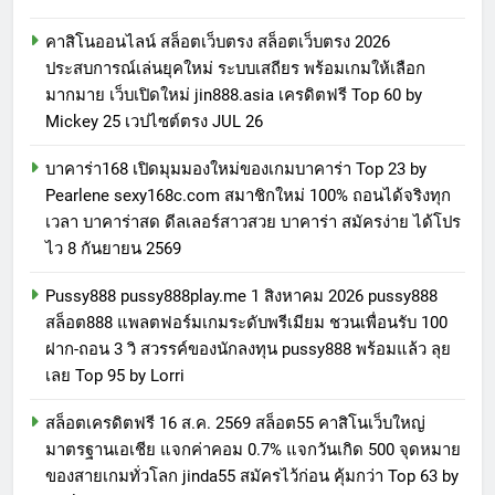
คาสิโนออนไลน์ สล็อตเว็บตรง สล็อตเว็บตรง 2026
ประสบการณ์เล่นยุคใหม่ ระบบเสถียร พร้อมเกมให้เลือก
มากมาย เว็บเปิดใหม่ jin888.asia เครดิตฟรี Top 60 by
Mickey 25 เวปไซต์ตรง JUL 26
บาคาร่า168 เปิดมุมมองใหม่ของเกมบาคาร่า Top 23 by
Pearlene sexy168c.com สมาชิกใหม่ 100% ถอนได้จริงทุก
เวลา บาคาร่าสด ดีลเลอร์สาวสวย บาคาร่า สมัครง่าย ได้โปร
ไว 8 กันยายน 2569
Pussy888 pussy888play.me 1 สิงหาคม 2026 pussy888
สล็อต888 แพลตฟอร์มเกมระดับพรีเมียม ชวนเพื่อนรับ 100
ฝาก-ถอน 3 วิ สวรรค์ของนักลงทุน pussy888 พร้อมแล้ว ลุย
เลย Top 95 by Lorri
สล็อตเครดิตฟรี 16 ส.ค. 2569 สล็อต55 คาสิโนเว็บใหญ่
มาตรฐานเอเชีย แจกค่าคอม 0.7% แจกวันเกิด 500 จุดหมาย
ของสายเกมทั่วโลก jinda55 สมัครไว้ก่อน คุ้มกว่า Top 63 by