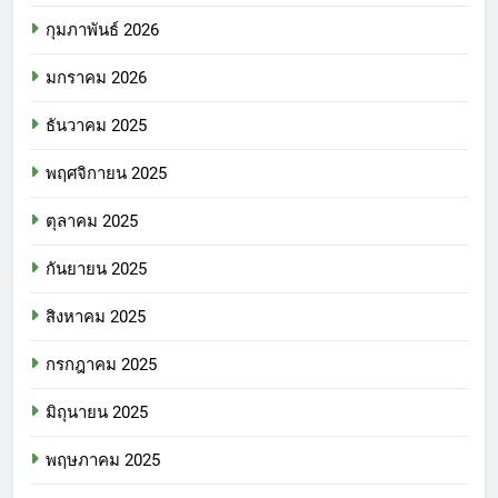
กุมภาพันธ์ 2026
มกราคม 2026
ธันวาคม 2025
พฤศจิกายน 2025
ตุลาคม 2025
กันยายน 2025
สิงหาคม 2025
กรกฎาคม 2025
มิถุนายน 2025
พฤษภาคม 2025