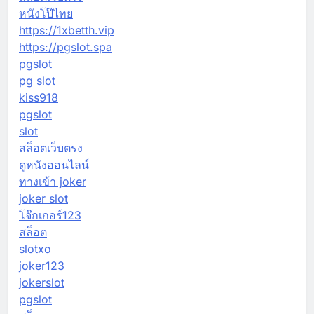
หนังโป๊ไทย
https://1xbetth.vip
https://pgslot.spa
pgslot
pg slot
kiss918
pgslot
slot
สล็อตเว็บตรง
ดูหนังออนไลน์
ทางเข้า joker
joker slot
โจ๊กเกอร์123
สล็อต
slotxo
joker123
jokerslot
pgslot