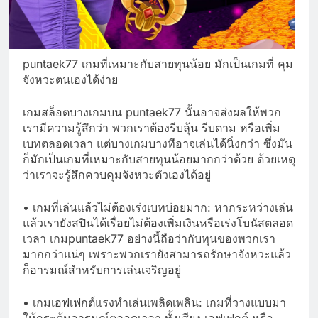
puntaek77 เกมที่เหมาะกับสายทุนน้อย มักเป็นเกมที่ คุม
จังหวะตนเองได้ง่าย
เกมสล็อตบางเกมบน puntaek77 นั้นอาจส่งผลให้พวก
เรามีความรู้สึกว่า พวกเราต้องรีบลุ้น รีบตาม หรือเพิ่ม
เบทตลอดเวลา แต่บางเกมบางทีอาจเล่นได้นิ่งกว่า ซึ่งมัน
ก็มักเป็นเกมที่เหมาะกับสายทุนน้อยมากกว่าด้วย ด้วยเหตุ
ว่าเราจะรู้สึกควบคุมจังหวะตัวเองได้อยู่
• เกมที่เล่นแล้วไม่ต้องเร่งเบทบ่อยมาก: หากระหว่างเล่น
แล้วเรายังสปินได้เรื่อยไม่ต้องเพิ่มเงินหรือเร่งโบนัสตลอด
เวลา เกมpuntaek77 อย่างนี้ถือว่ากับทุนของพวกเรา
มากกว่าแน่ๆ เพราะพวกเรายังสามารถรักษาจังหวะแล้ว
ก็อารมณ์สำหรับการเล่นเจริญอยู่
• เกมเอฟเฟกต์แรงทำเล่นเพลิดเพลิน: เกมที่วางแบบมา
ให้กระตุ้นอารมณ์ตลอดเวลา ทั้งเสียง เอฟเฟกต์ หรือ