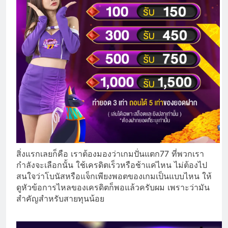
สิ่งแรกเลยก็คือ เราต้องมองว่าเกมปั่นแตก77 ที่พวกเรา
กำลังจะเลือกนั้น ใช้เครดิตเร็วหรือช้าแค่ไหน ไม่ต้องไป
สนใจว่าโบนัสหรือแจ็กเพียงพอตของเกมเป็นแบบไหน ให้
ดูหัวข้อการไหลของเครดิตก็พอแล้วครับผม เพราะว่ามัน
สำคัญสำหรับสายทุนน้อย