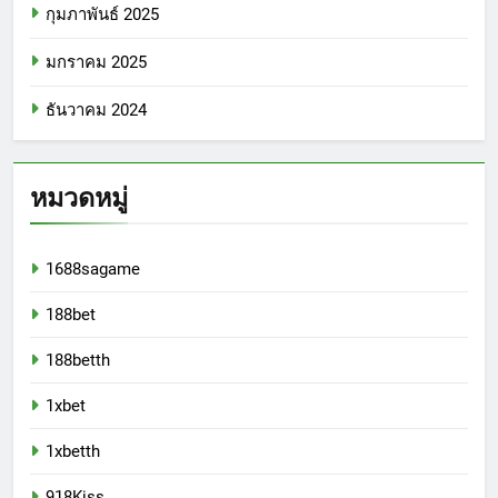
กุมภาพันธ์ 2025
มกราคม 2025
ธันวาคม 2024
หมวดหมู่
1688sagame
188bet
188betth
1xbet
1xbetth
918Kiss