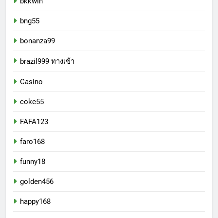
bkkwin
bng55
bonanza99
brazil999 ทางเข้า
Casino
coke55
FAFA123
faro168
funny18
golden456
happy168