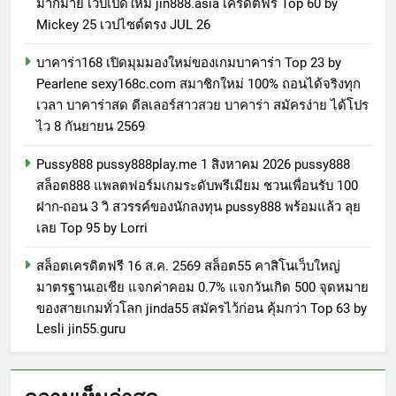
มากมาย เว็บเปิดใหม่ jin888.asia เครดิตฟรี Top 60 by
Mickey 25 เวปไซต์ตรง JUL 26
บาคาร่า168 เปิดมุมมองใหม่ของเกมบาคาร่า Top 23 by
Pearlene sexy168c.com สมาชิกใหม่ 100% ถอนได้จริงทุก
เวลา บาคาร่าสด ดีลเลอร์สาวสวย บาคาร่า สมัครง่าย ได้โปร
ไว 8 กันยายน 2569
Pussy888 pussy888play.me 1 สิงหาคม 2026 pussy888
สล็อต888 แพลตฟอร์มเกมระดับพรีเมียม ชวนเพื่อนรับ 100
ฝาก-ถอน 3 วิ สวรรค์ของนักลงทุน pussy888 พร้อมแล้ว ลุย
เลย Top 95 by Lorri
สล็อตเครดิตฟรี 16 ส.ค. 2569 สล็อต55 คาสิโนเว็บใหญ่
มาตรฐานเอเชีย แจกค่าคอม 0.7% แจกวันเกิด 500 จุดหมาย
ของสายเกมทั่วโลก jinda55 สมัครไว้ก่อน คุ้มกว่า Top 63 by
Lesli jin55.guru