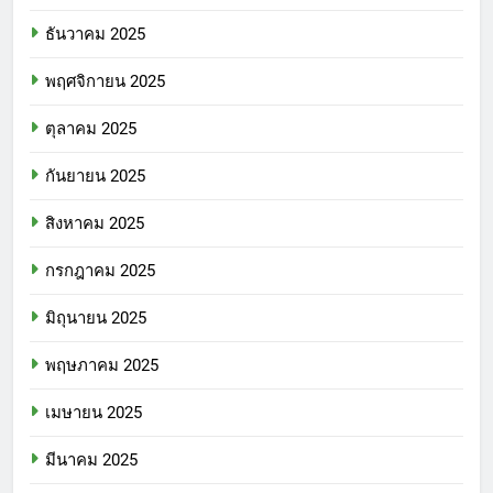
ธันวาคม 2025
พฤศจิกายน 2025
ตุลาคม 2025
กันยายน 2025
สิงหาคม 2025
กรกฎาคม 2025
มิถุนายน 2025
พฤษภาคม 2025
เมษายน 2025
มีนาคม 2025