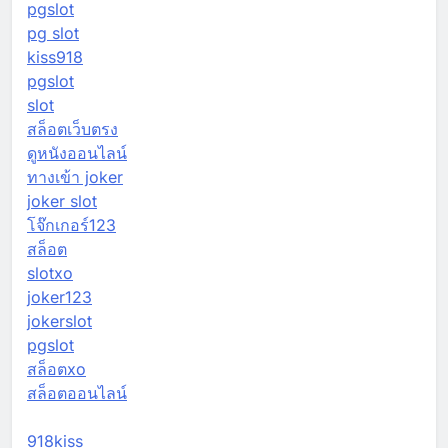
pgslot
pg slot
kiss918
pgslot
slot
สล็อตเว็บตรง
ดูหนังออนไลน์
ทางเข้า joker
joker slot
โจ๊กเกอร์123
สล็อต
slotxo
joker123
jokerslot
pgslot
สล็อตxo
สล็อตออนไลน์
918kiss