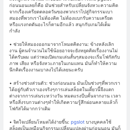
ก่อนนอนเลยก็คือ มันช่วยสำหรับเปลี่ยนจังหวะความคิด
จากเรื่องเครียดตลอดวันของพวกเราไปสู่กิจกรรมเบา
สมองที่พวกเราไม่ต้องคิด ไม่ต้องแบกรับความเครียด
หรือแรงกดดันอะไรก็ตามอีกแล้ว สนุกกับเกมได้เต็ม
กำลัง
• ช่วยให้สมองออกมาจากโหมดคิดงาน: ข้างหลังเลิก
งาน ผู้คนจำนวนไม่ใช้น้อยอาจจะยังหยุดคิดเรื่องงานไม่
ได้ครับผม แต่ว่าพอเปิดเกมเล่นสั้นๆสมองจะเริ่มโฟกัสกับ
ภาพ เสียง หรือจังหวะภายในเกมแทน มันก็ทำให้ความ
นึกคิดเรื่องงานเบาลงไปได้เลยนะครับ
• สร้างช่วงส่วนตัว: ช่วงก่อนนอน มันเป็นช่วงๆที่พวกเรา
ได้อยู่กับตัวเราเองจริงๆการเล่นสล็อตในเดี๋ยวนี้จึงแตก
ต่างจากการเล่นระหว่างวัน หมดแรงบีบคั้นจากงาน เวลา
หรือสิ่งรบกวนต่างๆทำให้เกิดความรู้สึกผ่อนคลายแล้วก็
โฟกัสได้มากกว่าเดิม
• จิตใจเปลี่ยนโหมดได้ง่ายขึ้น:
pgslot
บางบุคคลใช้
สล็อตเป็นเหมือนกิจกรรมเปลี่ยนแปลงผ่านก่อนนอน มันก็