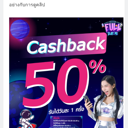
อย่างกับการดูคลิป