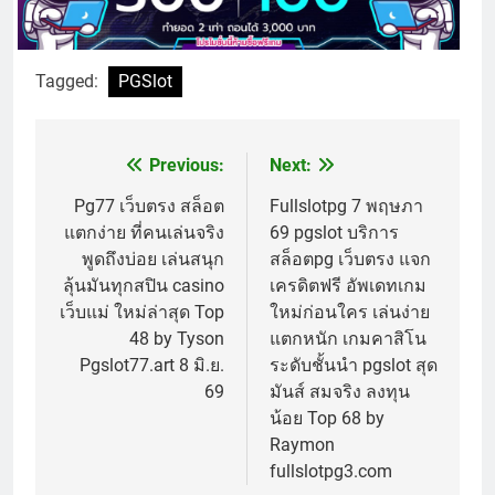
Tagged:
PGSlot
Previous:
Next:
แนะแนว
เรื่อง
Pg77 เว็บตรง สล็อต
Fullslotpg 7 พฤษภา
แตกง่าย ที่คนเล่นจริง
69 pgslot บริการ
พูดถึงบ่อย เล่นสนุก
สล็อตpg เว็บตรง แจก
ลุ้นมันทุกสปิน casino
เครดิตฟรี อัพเดทเกม
เว็บแม่ ใหม่ล่าสุด Top
ใหม่ก่อนใคร เล่นง่าย
48 by Tyson
แตกหนัก เกมคาสิโน
Pgslot77.art 8 มิ.ย.
ระดับชั้นนำ pgslot สุด
69
มันส์ สมจริง ลงทุน
น้อย Top 68 by
Raymon
fullslotpg3.com