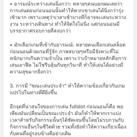
• อารมณ์ระหว่างเล่นนิ่งกว่า: หลายๆคนบอกผมเลยว่า
การเล่นตอนก่อนนอนนั้นทำให้พวกเขาเล่นได้นิ่งกว่ารุ่ง
เช้ามาก เพราะเหตุว่าเวลาเช้าบางทีก็อาจจะเล่นระหว่าง
งาน ระหว่างเดินทาง ทำให้จิตใจไม่นิ่ง แต่ก่อนนอนมี
บรรยากาศรอบกายที่สงบกว่า
• มักเลือกเกมที่เข้ากับอารมณ์: หลายคนเลือกเล่นสล็อต
ก่อนนอนด้วยเกมที่รู้จัก ภาพสบายๆหรือมีจังหวะที่ไม่
หนักมากเกินความจำเป็น เพราะว่าเป้าหมายหลักคือการ
เล่นเอาฟีล ไม่ใช่รีบลุ้นกันทุกวินาที ทำให้เล่นได้อย่างมี
ความสุขมากยิ่งกว่า
3. การมี “ขณะเล่นประจำ” ทำให้ความข้องเกี่ยวกับเกม
แปรไปในทางที่ดียิ่งขึ้น
อีกจุดที่น่าสนใจของการเล่น fullslot ก่อนนอนก็คือ พอ
เพียงมันเปลี่ยนเป็นขณะประจำ มันก็ทำให้พวกเราแบ่ง
เวลาสำหรับกิจกรรมนั้นๆได้ชัดเจนขึ้นโดยไม่รบกวนกับ
กิจกรรมอื่นๆในชีวิตด้วย รวมทั้งยังทำให้ความเกี่ยวเนื่อง
กับคนที่อยู่รอบข้างดีอย่างเดิม