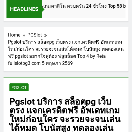
HEADLINES
ดาห์ Ago
เว็บเปิดใหม่ 918kiss เว็บแจกหนัก รวมโปรสล็
อน Ago
Home
PGSlot
Pgslot บริการ สล็อตpg เว็บตรง แจกเครดิตฟรี อัพเดทเกม
อน Ago
ใหม่ก่อนใคร จะรวยจะจนเล่นได้หมด โบนัสสูง ทดลองเล่น
เปิดใหม่ โจ๊กเกอร์123 ใหม่ล่าสุด Top 95 by Crystle joker123 Jok
ฟรี pgslot อยากใจฟูต้อง ฟลูสล็อต Top 4 by Reta
go
fullslotpg3.com 5 พฤษภา 2569
ดาห์ Ago
เว็บเปิดใหม่ 918kiss เว็บแจกหนัก รวมโปรสล็
PGSLOT
อน Ago
Pgslot บริการ สล็อตpg เว็บ
อน Ago
ตรง แจกเครดิตฟรี อัพเดทเกม
เปิดใหม่ โจ๊กเกอร์123 ใหม่ล่าสุด Top 95 by Crystle joker123 Jok
ใหม่ก่อนใคร จะรวยจะจนเล่น
go
ได้หมด โบนัสสูง ทดลองเล่น