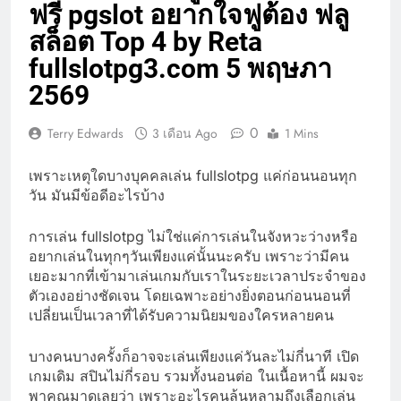
ฟรี pgslot อยากใจฟูต้อง ฟลู
สล็อต Top 4 by Reta
fullslotpg3.com 5 พฤษภา
2569
0
Terry Edwards
3 เดือน Ago
1 Mins
เพราะเหตุใดบางบุคคลเล่น fullslotpg แค่ก่อนนอนทุก
วัน มันมีข้อดีอะไรบ้าง
การเล่น fullslotpg ไม่ใช่แค่การเล่นในจังหวะว่างหรือ
อยากเล่นในทุกๆวันเพียงแค่นั้นนะครับ เพราะว่ามีคน
เยอะมากที่เข้ามาเล่นเกมกับเราในระยะเวลาประจำของ
ตัวเองอย่างชัดเจน โดยเฉพาะอย่างยิ่งตอนก่อนนอนที่
เปลี่ยนเป็นเวลาที่ได้รับความนิยมของใครหลายคน
บางคนบางครั้งก็อาจจะเล่นเพียงแค่วันละไม่กี่นาที เปิด
เกมเดิม สปินไม่กี่รอบ รวมทั้งนอนต่อ ในเนื้อหานี้ ผมจะ
พาคุณมาดูเลยว่า เพราะอะไรคนล้นหลามถึงเลือกเล่น