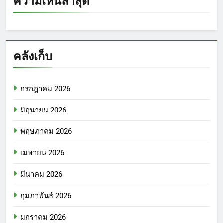
ความเห็นล่าสุด
คลังเก็บ
กรกฎาคม 2026
มิถุนายน 2026
พฤษภาคม 2026
เมษายน 2026
มีนาคม 2026
กุมภาพันธ์ 2026
มกราคม 2026