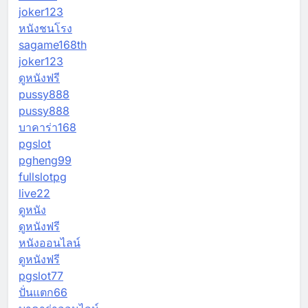
joker123
หนังชนโรง
sagame168th
joker123
ดูหนังฟรี
pussy888
pussy888
บาคาร่า168
pgslot
pgheng99
fullslotpg
live22
ดูหนัง
ดูหนังฟรี
หนังออนไลน์
ดูหนังฟรี
pgslot77
ปั่นแตก66