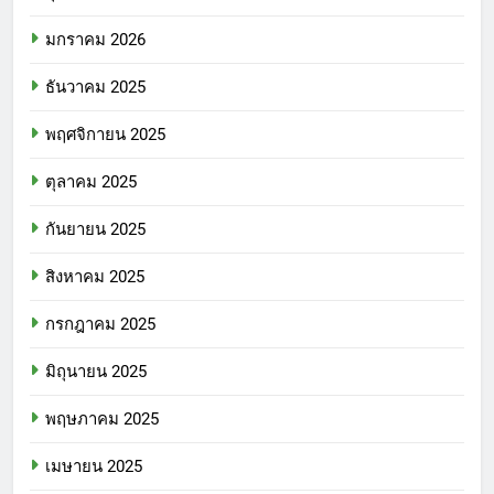
มกราคม 2026
ธันวาคม 2025
พฤศจิกายน 2025
ตุลาคม 2025
กันยายน 2025
สิงหาคม 2025
กรกฎาคม 2025
มิถุนายน 2025
พฤษภาคม 2025
เมษายน 2025