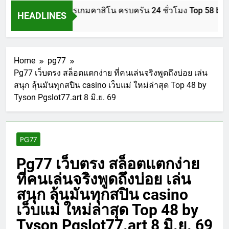
HEADLINES
ดาห์ Ago
เว็บเปิดใหม่ 918kiss เว็บแจกหนัก รวมโปรสล็
อน Ago
Home
pg77
Pg77 เว็บตรง สล็อตแตกง่าย ที่คนเล่นจริงพูดถึงบ่อย เล่น
อน Ago
สนุก ลุ้นมันทุกสปิน casino เว็บแม่ ใหม่ล่าสุด Top 48 by
เปิดใหม่ โจ๊กเกอร์123 ใหม่ล่าสุด Top 95 by Crystle joker123 Jok
Tyson Pgslot77.art 8 มิ.ย. 69
Ago
ดาห์ Ago
PG77
เว็บเปิดใหม่ 918kiss เว็บแจกหนัก รวมโปรสล็
Pg77 เว็บตรง สล็อตแตกง่าย
อน Ago
ที่คนเล่นจริงพูดถึงบ่อย เล่น
อน Ago
สนุก ลุ้นมันทุกสปิน casino
เปิดใหม่ โจ๊กเกอร์123 ใหม่ล่าสุด Top 95 by Crystle joker123 Jok
เว็บแม่ ใหม่ล่าสุด Top 48 by
Ago
Tyson Pgslot77.art 8 มิ.ย. 69