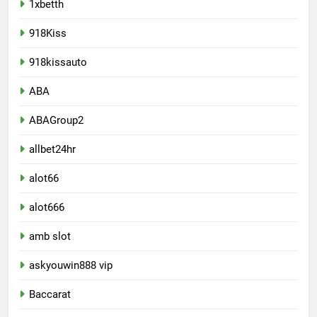
1xbetth
918Kiss
918kissauto
ABA
ABAGroup2
allbet24hr
alot66
alot666
amb slot
askyouwin888 vip
Baccarat