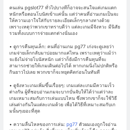
คนเล่น pgslot77 ทั่วไปบางทีก็อาจจะสนใจแค่เกมแตก
หนักหรือตอนโบนัสเข้าแค่นั้น แต่ว่าคนที่อ่านเกมเป็นจะ
ให้ความเอาใจใส่กับรายละเอียดเล็กๆกลางทางด้วย
เพราะเหตุว่าพวกเขาทราบดีว่า แต่ละเกมมีจังหวะ มีนิสัย
รวมทั้งแบบการจ่ายแตกต่างนั่นเอง
• ดูการคืนทุนเล็ก: คนที่อ่านเกม pg77 เก่งจะดูเลยว่า
เกมจ่ายเล็กกลับมาบ่อยมากแค่ไหน เพราะเหตุว่าแม้ว่า
จะยังไม่จ่ายโบนัสหนัก แต่ว่าก็ยังมีการคืนทุนที่จะ
สามารถช่วยให้เกมเดินต่อไปได้ หากเกมนิ่งไม่ปกติหรือ
กินยาวไปเลย พวกเขาก็จะหยุดคิดก่อนในทันที
• ดูจังหวะเกมเพิ่มขึ้นเรื่อยๆ: เกมแต่ละเกมมีความเร็ว
ต่างกัน ผู้ที่ชอบอ่านเกมจะบากบั่นจับให้ได้ว่าแต่ว่าละ
เกมเหมาะสมกับการเล่นแบบไหน ซึ่งพวกเขาก็จะใช้วิธี
เล่นต่างกันในแต่ละเกมด้วย เพื่อได้วิธีที่เหมาะสมกับเก
มนั้นๆเยอะที่สุด
• ความลื่นไหลของการเล่น:
pg77
ตัวผมเองถูกใจอ่าน