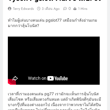
0
Terry Edwards
3 เดือน Ago
1 Mins
ทำไมผู้เล่นบางคนเล่น pgslot77 เสมือนกำลังอ่านเกม
มากกว่าลุ้นโบนัส?
เวลาที่เรามองคนเล่น pg77 เรามักจะเห็นการลุ้นโบนัส
เสี่ยงโชค หรือเสี่ยงดวงกันหมด แต่ถ้าเกิดพินิจดีๆมันจะมี
บางกรุ๊ปที่มองต่างออกไป เนื่องจากว่าพวกเขาไม่ได้สปิน
แบบรีบลุ้นทุกตา ไม่เปลี่ยนแปลงเกมมั่ว และไม่ไล่โบนัส