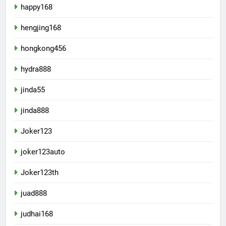
happy168
hengjing168
hongkong456
hydra888
jinda55
jinda888
Joker123
joker123auto
Joker123th
juad888
judhai168