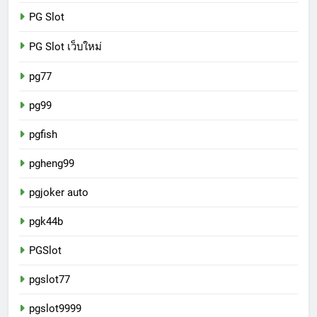
PG Slot
PG Slot เว็บใหม่
pg77
pg99
pgfish
pgheng99
pgjoker auto
pgk44b
PGSlot
pgslot77
pgslot9999