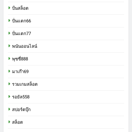
ปั่นสล็อต
ปั่นแตก66
ปั่นแตก77
พนันออนไลน์
พุซซี่888
มาเก๊า69
รวมเกมสล็อต
รอยัล558
สปอร์ตบุ๊ก
สล็อต