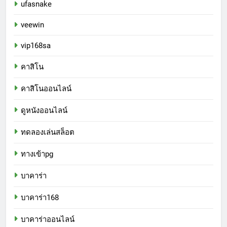
ufasnake
veewin
vip168sa
คาสิโน
คาสิโนออนไลน์
ดูหนังออนไลน์
ทดลองเล่นสล็อต
ทางเข้าpg
บาคาร่า
บาคาร่า168
บาคาร่าออนไลน์