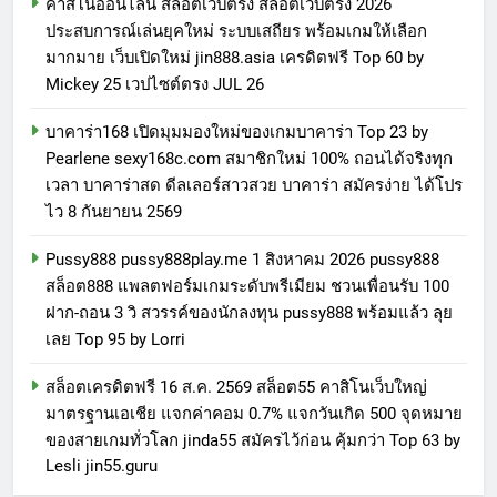
คาสิโนออนไลน์ สล็อตเว็บตรง สล็อตเว็บตรง 2026
ประสบการณ์เล่นยุคใหม่ ระบบเสถียร พร้อมเกมให้เลือก
มากมาย เว็บเปิดใหม่ jin888.asia เครดิตฟรี Top 60 by
Mickey 25 เวปไซต์ตรง JUL 26
บาคาร่า168 เปิดมุมมองใหม่ของเกมบาคาร่า Top 23 by
Pearlene sexy168c.com สมาชิกใหม่ 100% ถอนได้จริงทุก
เวลา บาคาร่าสด ดีลเลอร์สาวสวย บาคาร่า สมัครง่าย ได้โปร
ไว 8 กันยายน 2569
Pussy888 pussy888play.me 1 สิงหาคม 2026 pussy888
สล็อต888 แพลตฟอร์มเกมระดับพรีเมียม ชวนเพื่อนรับ 100
ฝาก-ถอน 3 วิ สวรรค์ของนักลงทุน pussy888 พร้อมแล้ว ลุย
เลย Top 95 by Lorri
สล็อตเครดิตฟรี 16 ส.ค. 2569 สล็อต55 คาสิโนเว็บใหญ่
มาตรฐานเอเชีย แจกค่าคอม 0.7% แจกวันเกิด 500 จุดหมาย
ของสายเกมทั่วโลก jinda55 สมัครไว้ก่อน คุ้มกว่า Top 63 by
Lesli jin55.guru