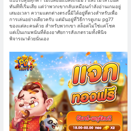
ทันทีที่เริ่มเสีย แต่ว่าพวกเขากลับเหมือนกำลังอ่านเกมอยู่
เสมอเวลา ความแตกต่างตรงนี้มิได้อยู่ที่ดวงสำหรับเพื่อ
การเล่นอย่างเดียวครับ แต่มันอยู่ที่วิธีการดูเกม pg77
ของแต่ละคนด้วย สำหรับพวกเขา สล็อตไม่ใช่แค่โชค
แต่เป็นเกมพนันที่ต้องอาศัยการสังเกตรวมทั้งพินิจ
พิจารณาด้วยนั่นเอง