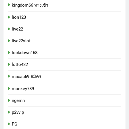
kingdom66 ทางเข้า
lion123
live22
live22slot
lockdown168
lotto432
macau69 สมัคร
monkey789
ngernn
p2vvip
PG