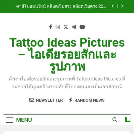
Skip
เลือกมากมาย เว็บเปิดใหม่ jin888.asia เครดิตฟรี Top
บาคาร่า168 เปิดมุมมองใหม่ของเกมบาคาร่า Top 23
60 by Mickey 25 เวปไซต์ตรง JUL 26
to
by Pearlene sexy168c.com สมาชิกใหม่ 100% ถอน
ได้จริงทุกเวลา บาคาร่าสด ดีลเลอร์สาวสวย บาคาร่า
content
Pussy888 pussy888play.me 1 สิงหาคม 2026
สมัครง่าย ได้โปรไว 8 กันยายน 2569
pussy888 สล็อต888 แพลตฟอร์มเกมระดับพรีเมียม
ชวนเพื่อนรับ 100 ฝาก-ถอน 3 วิ สวรรค์ของนักลงทุน
Hengjing168 บริการเกมคาสิโน ครบครัน 24 ชั่วโมง
pussy888 พร้อมแล้ว ลุยเลย Top 95 by Lorri
Top 58 by Armand hengjing168d.com ชวนเพื่อนรับ
Tattoo Ideas Pictures
2 เด้ง ไม่ติดเทิร์น ไลฟ์สด สล็อต ยิงปลา กีฬา ไพ่
คาสิโนออนไลน์ สล็อตเว็บตรง สล็อตเว็บตรง 2026
สล็อต168 คุ้มค่า ที่ไว้ใจ 8 ก.ย. 2569
– ไอเดียรอยสักและ
ประสบการณ์เล่นยุคใหม่ ระบบเสถียร พร้อมเกมให้
เลือกมากมาย เว็บเปิดใหม่ jin888.asia เครดิตฟรี Top
บาคาร่า168 เปิดมุมมองใหม่ของเกมบาคาร่า Top 23
60 by Mickey 25 เวปไซต์ตรง JUL 26
รูปภาพ
by Pearlene sexy168c.com สมาชิกใหม่ 100% ถอน
ได้จริงทุกเวลา บาคาร่าสด ดีลเลอร์สาวสวย บาคาร่า
Pussy888 pussy888play.me 1 สิงหาคม 2026
สมัครง่าย ได้โปรไว 8 กันยายน 2569
pussy888 สล็อต888 แพลตฟอร์มเกมระดับพรีเมียม
ค้นหาไอเดียรอยสักและรูปภาพที่ Tattoo Ideas Pictures ที่
ชวนเพื่อนรับ 100 ฝาก-ถอน 3 วิ สวรรค์ของนักลงทุน
จะช่วยให้คุณสร้างรอยสักที่โดดเด่นและเป็นเอกลักษณ์
pussy888 พร้อมแล้ว ลุยเลย Top 95 by Lorri
NEWSLETTER
RANDOM NEWS
MENU