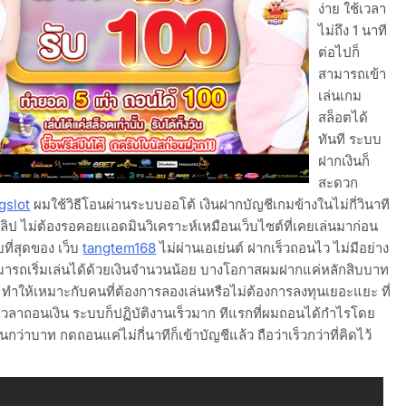
ง่าย ใช้เวลา
ไม่ถึง 1 นาที
ต่อไปก็
สามารถเข้า
เล่นเกม
สล็อตได้
ทันที ระบบ
ฝากเงินก็
สะดวก
gslot
ผมใช้วิธีโอนผ่านระบบออโต้ เงินฝากบัญชีเกมข้างในไม่กี่วินาที
สลิป ไม่ต้องรอคอยแอดมินวิเคราะห์เหมือนเว็บไซต์ที่เคยเล่นมาก่อน
บที่สุดของ เว็บ
tangtem168
ไม่ผ่านเอเย่นต์ ฝากเร็วถอนไว ไม่มีอย่าง
ามารถเริ่มเล่นได้ด้วยเงินจำนวนน้อย บางโอกาสผมฝากแค่หลักสิบบาท
ด้ ทำให้เหมาะกับคนที่ต้องการลองเล่นหรือไม่ต้องการลงทุนเยอะแยะ ที่
เวลาถอนเงิน ระบบก็ปฏิบัติงานเร็วมาก ทีแรกที่ผมถอนได้กำไรโดย
ว่าบาท กดถอนแค่ไม่กี่นาทีก็เข้าบัญชีแล้ว ถือว่าเร็วกว่าที่คิดไว้