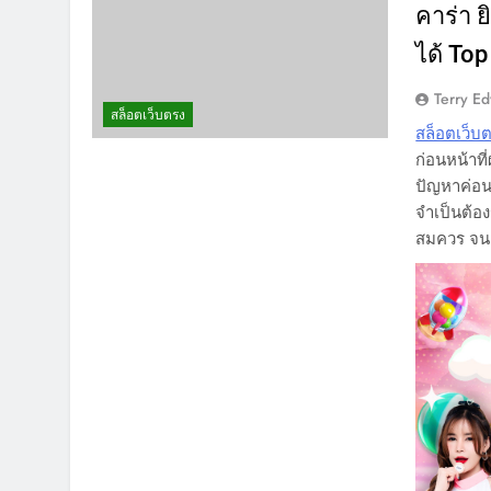
คาร่า ย
ได้ To
Terry E
สล็อตเว็บตรง
สล็อตเว็บ
ก่อนหน้าท
ปัญหาค่อนข
จำเป็นต้อ
สมควร จนเพ