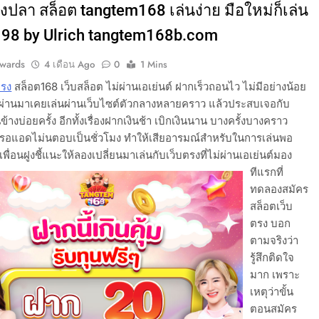
ิงปลา สล็อต tangtem168 เล่นง่าย มือใหม่ก็เล่น
p 98 by Ulrich tangtem168b.com
dwards
4 เดือน Ago
0
1 Mins
ตรง
สล็อต168 เว็บสล็อต ไม่ผ่านเอเย่นต์ ฝากเร็วถอนไว ไม่มีอย่างน้อย
ี่ผ่านมาเคยเล่นผ่านเว็บไซต์ตัวกลางหลายคราว แล้วประสบเจอกับ
้างบ่อยครั้ง อีกทั้งเรื่องฝากเงินช้า เบิกเงินนาน บางครั้งบางคราว
งรอแอดไม่นตอบเป็นชั่วโมง ทำให้เสียอารมณ์สำหรับในการเล่นพอ
ื่อนฝูงชี้แนะให้ลองเปลี่ยนมาเล่นกับเว็บตรงที่ไม่ผ่านเอเย่นต์มอง
ทีแรกที่
ทดลองสมัคร
สล็อตเว็บ
ตรง บอก
ตามจริงว่า
รู้สึกติดใจ
มาก เพราะ
เหตุว่าขั้น
ตอนสมัคร