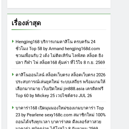
เรื่องล่าสุด
Hengjing168 บริการเกมคาสิโน ครบครัน 24
ชั่วโมง Top 58 by Armand hengjing168d.com
ชวนเพื่อนรับ 2 เด้ง ไม่ติดเทิร์น ไลฟ์สด สล็อต ยิง
ปลา กีฬา ไพ่ สล็อต168 คุ้มค่า ที่ไว้ใจ 8 ก.ย. 2569
คาสิโนออนไลน์ สล็อตเว็บตรง สล็อตเว็บตรง 2026
ประสบการณ์เล่นยุคใหม่ ระบบเสถียร พร้อมเกมให้
เลือกมากมาย เว็บเปิดใหม่ jin888.asia เครดิตฟรี
Top 60 by Mickey 25 เวปไซต์ตรง JUL 26
บาคาร่า168 เปิดมุมมองใหม่ของเกมบาคาร่า Top
23 by Pearlene sexy168c.com สมาชิกใหม่ 100%
ถอนได้จริงทุกเวลา บาคาร่าสด ดีลเลอร์สาวสวย
บาคาร่า สมัครง่าย ได้โปรไว 8 กันยายน 2569