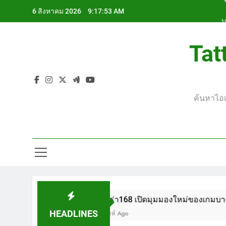
Skip
บ
6 สิงหาคม 2026
9:17:54 AM
to
content
P
Tat
H
ค้นหาไอเด
บ
P
HEADLINES
4 สัปดาห์ Ago