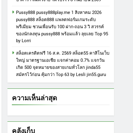
Pussy888 pussy888play.me 1 สิงหาคม 2026
pussy888 สล็อต888 แพลตฟอร์มเกมระดับ
พรีเมียม ชวนเพื่อนรับ 100 ฝาก-ถอน 3 วิ สวรรค์
ของนักลงทุน pussy888 พร้อมแล้ว ลุยเลย Top 95
by Lorri
สล็อตเครดิตฟรี 16 ส.ค. 2569 สล็อต55 คาสิโนเว็บ
ใหญ่ มาตรฐานเอเชีย แจกค่าคอม 0.7% แจกวัน
เกิด 500 จุดหมายของสายเกมทั่วโลก jinda55
สมัครไว้ก่อน คุ้มกว่า Top 63 by Lesli jin55.guru
ความเห็นล่าสุด
คลังเก็บ