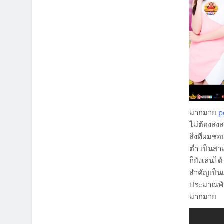
มากมาย
p
ไม่ต้องส่ง
สิ่งที่ผมชอ
ต่ำ เป็นส
ก็ยังเล่นไ
สำคัญเป็น
ประมาณพันก
มากมาย