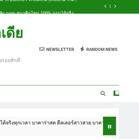
8c.com สมาชิกใหม่ 100% ถอนได้จริงทุก
เวลา บาคาร่าสด ดีลเลอร์สาวสวย บาคาร่า สมัครง่าย ได้โปรไว 8 กันยายน 2569
ร์มเกมระดับพรีเมียม ชวนเพื่อนรับ 100
sy888 พร้อมแล้ว ลุยเลย Top 95 by Lorri
เดีย
ngjing168d.com ชวนเพื่อนรับ 2 เด้ง ไม่
ติดเทิร์น ไลฟ์สด สล็อต ยิงปลา กีฬา ไพ่ สล็อต168 คุ้มค่า ที่ไว้ใจ 8 ก.ย. 2569
หม่ ระบบเสถียร พร้อมเกมให้เลือกมากมาย
NEWSLETTER
RANDOM NEWS
ี Top 60 by Mickey 25 เวปไซต์ตรง JUL 26
งรอยสักที่
8c.com สมาชิกใหม่ 100% ถอนได้จริงทุก
เวลา บาคาร่าสด ดีลเลอร์สาวสวย บาคาร่า สมัครง่าย ได้โปรไว 8 กันยายน 2569
ร์มเกมระดับพรีเมียม ชวนเพื่อนรับ 100
sy888 พร้อมแล้ว ลุยเลย Top 95 by Lorri
บาคาร่า168 เปิดมุมมองใหม่ของเกมบาคาร่า Top 23 by Pearlene sexy168c.com สมาชิกใหม่ 100% ถอนได้จริงทุกเวลา บาคาร่าสด ดีลเลอร์สาวสวย บาคาร่า 