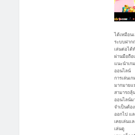
ได้เหมือนเ
ระบบฝากถอ
เล่นต่อได้
ผ่านมือถื
แนะนำเกม
ออนไลน์
การเล่นเก
มากมายแนว
สามารถลุ้
ออนไลน์ม
จำเป็นต้อ
ออกไป และ
เคยเล่นแล
เล่นดู