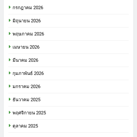
กรกฎาคม 2026
มิถุนายน 2026
พฤษภาคม 2026
เมษายน 2026
มีนาคม 2026
กุมภาพันธ์ 2026
มกราคม 2026
ธันวาคม 2025
พฤศจิกายน 2025
ตุลาคม 2025