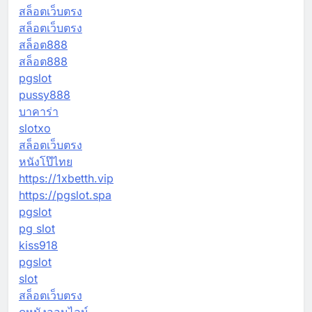
สล็อตเว็บตรง
สล็อตเว็บตรง
สล็อต888
สล็อต888
pgslot
pussy888
บาคาร่า
slotxo
สล็อตเว็บตรง
หนังโป๊ไทย
https://1xbetth.vip
https://pgslot.spa
pgslot
pg slot
kiss918
pgslot
slot
สล็อตเว็บตรง
ดูหนังออนไลน์