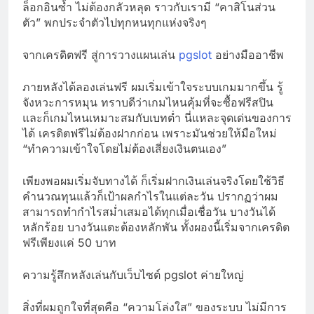
ล็อกอินซ้ำ ไม่ต้องกลัวหลุด ราวกับเรามี “คาสิโนส่วน
ตัว” พกประจำตัวไปทุกหนทุกแห่งจริงๆ
จากเครดิตฟรี สู่การวางแผนเล่น
pgslot
อย่างมืออาชีพ
ภายหลังได้ลองเล่นฟรี ผมเริ่มเข้าใจระบบเกมมากขึ้น รู้
จังหวะการหมุน ทราบดีว่าเกมไหนคุ้มที่จะซื้อฟรีสปิน
และก็เกมไหนเหมาะสมกับเบทต่ำ นี่แหละจุดเด่นของการ
ได้ เครดิตฟรีไม่ต้องฝากก่อน เพราะมันช่วยให้มือใหม่
“ทำความเข้าใจโดยไม่ต้องเสี่ยงเงินตนเอง”
เพียงพอผมเริ่มจับทางได้ ก็เริ่มฝากเงินเล่นจริงโดยใช้วิธี
คำนวณทุนแล้วก็เป้าผลกำไรในแต่ละวัน ปรากฏว่าผม
สามารถทำกำไรสม่ำเสมอได้ทุกเมื่อเชื่อวัน บางวันได้
หลักร้อย บางวันแตะต้องหลักพัน ทั้งผองนี้เริ่มจากเครดิต
ฟรีเพียงแค่ 50 บาท
ความรู้สึกหลังเล่นกับเว็บไซต์ pgslot ค่ายใหญ่
สิ่งที่ผมถูกใจที่สุดคือ “ความโล่งใส” ของระบบ ไม่มีการ