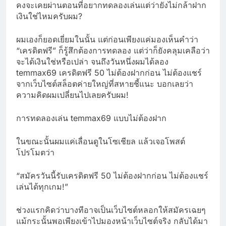
คงจะเคยผ่านตอนที่อยากทดลองเล่นแต่ว่ายังไม่กล้าฝาก
เงินใช่ไหมครับผม?
ผมเองก็ยอดเยี่ยมในนั้น แต่ก่อนเพียงแค่มองเห็นคำว่า
“เครดิตฟรี” ก็รู้สึกต้องการทดลอง แต่ว่าก็ยังคลุมเคลือว่า
จะได้เงินใช่หรือเปล่า จนถึงวันหนึ่งผมได้ลอง
temmax69 เครดิตฟรี 50 ไม่ต้องฝากก่อน ไม่ต้องแชร์
จากเว็บไซต์สล็อตค่ายใหญ่ที่สหายชี้แนะ บอกเลยว่า
ความคิดผมเปลี่ยนไปเลยครับผม!
การทดลองเล่น temmax69 แบบไม่ต้องฝาก
ในขณะนั้นผมแค่เลื่อนดูในโซเชียล แล้วเจอโพสต์
โปรโมตว่า
“สมัครวันนี้รับเครดิตฟรี 50 ไม่ต้องฝากก่อน ไม่ต้องแชร์
เล่นได้ทุกเกม!”
ช่วงแรกคิดว่าบางทีอาจเป็นเว็บไซต์หลอกให้สมัครเฉยๆ
แม้กระนั้นพอเพียงเข้าไปมองหน้าเว็บไซต์จริง กลับได้มา