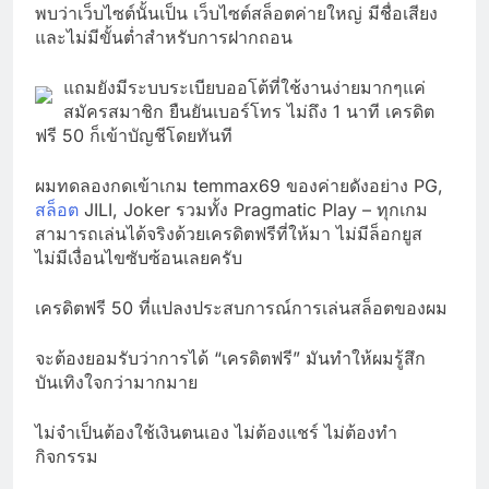
พบว่าเว็บไซต์นั้นเป็น เว็บไซต์สล็อตค่ายใหญ่ มีชื่อเสียง
และไม่มีขั้นต่ำสำหรับการฝากถอน
แถมยังมีระบบระเบียบออโต้ที่ใช้งานง่ายมากๆแค่
สมัครสมาชิก ยืนยันเบอร์โทร ไม่ถึง 1 นาที เครดิต
ฟรี 50 ก็เข้าบัญชีโดยทันที
ผมทดลองกดเข้าเกม temmax69 ของค่ายดังอย่าง PG,
สล็อต
JILI, Joker รวมทั้ง Pragmatic Play – ทุกเกม
สามารถเล่นได้จริงด้วยเครดิตฟรีที่ให้มา ไม่มีล็อกยูส
ไม่มีเงื่อนไขซับซ้อนเลยครับ
เครดิตฟรี 50 ที่แปลงประสบการณ์การเล่นสล็อตของผม
จะต้องยอมรับว่าการได้ “เครดิตฟรี” มันทำให้ผมรู้สึก
บันเทิงใจกว่ามากมาย
ไม่จำเป็นต้องใช้เงินตนเอง ไม่ต้องแชร์ ไม่ต้องทำ
กิจกรรม