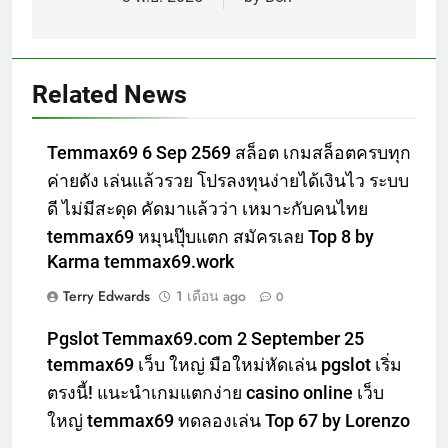
Related News
Temmax69 6 Sep 2569 สล็อต เกมสล็อตครบทุก
ค่ายดัง เล่นแล้วรวย โปรลงทุนง่ายได้เงินไว ระบบ
ดี ไม่มีสะดุด คัดมาแล้วว่า เหมาะกับคนไทย
temmax69 หมุนปุ๊บแตก สมัครเลย Top 8 by
Karma temmax69.work
Terry Edwards
1 เดือน ago
0
Pgslot Temmax69.com 2 September 25
temmax69 เว็บ ใหญ่ มือใหม่หัดเล่น pgslot เริ่ม
ตรงนี้! แนะนำเกมแตกง่าย casino online เว็บ
ใหญ่ temmax69 ทดลองเล่น Top 67 by Lorenzo