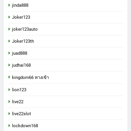
jinda888
Joker123
joker123auto
Joker123th
juad888
judhai168
kingdom66 ทางเข้า
lion123
live22
live22slot
lockdown168