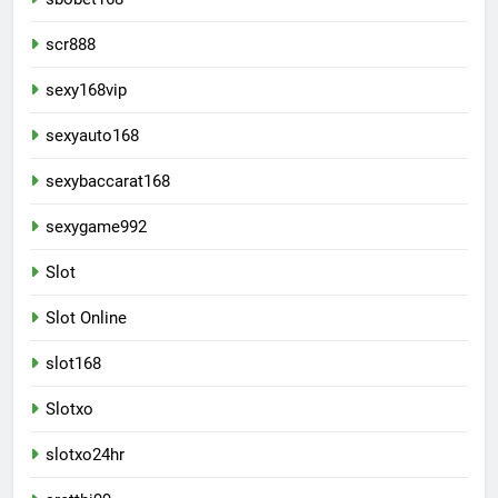
scr888
sexy168vip
sexyauto168
sexybaccarat168
sexygame992
Slot
Slot Online
slot168
Slotxo
slotxo24hr